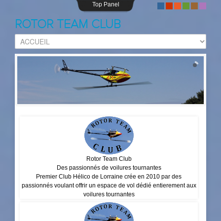
Top Panel
-
-
-
-
-
-
ROTOR TEAM CLUB
NoPitchNoFun
PLAISIR DE VOLER
Rotor Team Club
Des passionnés de voilures tournantes
Premier Club Hélico de Lorraine crée en 2010 par des
passionnés voulant offrir un espace de vol dédié entierement aux
voilures tournantes